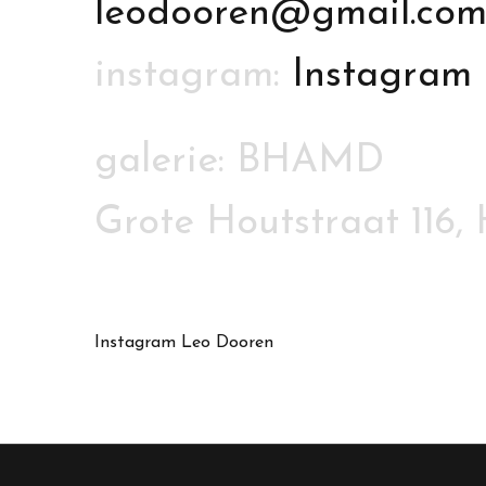
leodooren@gmail.co
instagram:
Instagram
galerie: BHAMD
Grote Houtstraat 116,
Instagram Leo Dooren