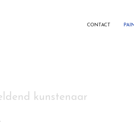
CONTACT
PAI
eeldend kunstenaar
4