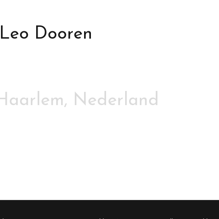
m
 Leo Dooren
 Haarlem, Nederland